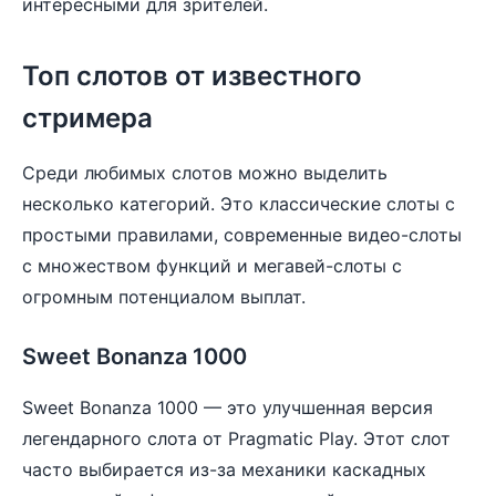
интересными для зрителей.
Топ слотов от известного
стримера
Среди любимых слотов можно выделить
несколько категорий. Это классические слоты с
простыми правилами, современные видео-слоты
с множеством функций и мегавей-слоты с
огромным потенциалом выплат.
Sweet Bonanza 1000
Sweet Bonanza 1000 — это улучшенная версия
легендарного слота от Pragmatic Play. Этот слот
часто выбирается из-за механики каскадных