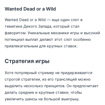
Wanted Dead or a Wild
Wanted Dead or a Wild — еще один слот в
тематике Дикого Запада, который стал
фаворитом. Уникальные механики игры и высокий
потенциал выплат делают этот слот особенно
привлекательным для крупных ставок.
Стратегия игры
Хотя популярный стример не придерживается
строгой стратегии, из его трансляций можно
выделить несколько принципов. Он предпочитает
делать средние и крупные ставки, чтобы
увеличить шансы на большой выигрыш.