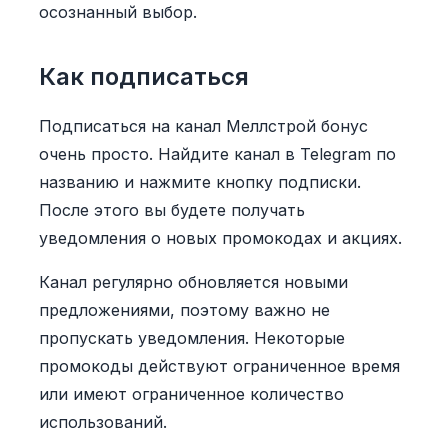
осознанный выбор.
Как подписаться
Подписаться на канал Меллстрой бонус
очень просто. Найдите канал в Telegram по
названию и нажмите кнопку подписки.
После этого вы будете получать
уведомления о новых промокодах и акциях.
Канал регулярно обновляется новыми
предложениями, поэтому важно не
пропускать уведомления. Некоторые
промокоды действуют ограниченное время
или имеют ограниченное количество
использований.