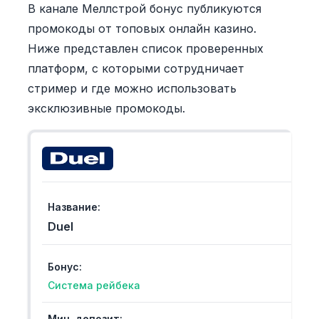
В канале Меллстрой бонус публикуются
промокоды от топовых онлайн казино.
Ниже представлен список проверенных
платформ, с которыми сотрудничает
стример и где можно использовать
эксклюзивные промокоды.
Duel
Система рейбека