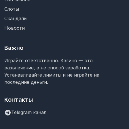
Слоты
Скандалы
Новости
Важно
Играйте ответственно. Казино — это
развлечение, а не способ заработка.
Устанавливайте лимиты и не играйте на
последние деньги.
Контакты
Telegram канал