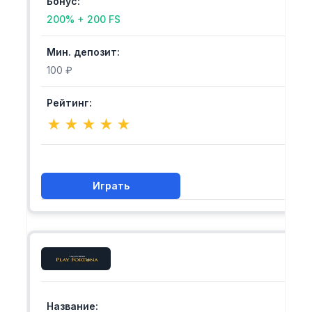
200% + 200 FS
100 ₽
★
★
★
★
★
Играть