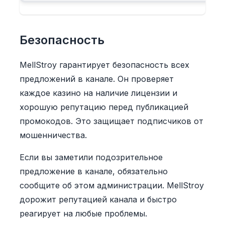
Безопасность
MellStroy гарантирует безопасность всех
предложений в канале. Он проверяет
каждое казино на наличие лицензии и
хорошую репутацию перед публикацией
промокодов. Это защищает подписчиков от
мошенничества.
Если вы заметили подозрительное
предложение в канале, обязательно
сообщите об этом администрации. MellStroy
дорожит репутацией канала и быстро
реагирует на любые проблемы.