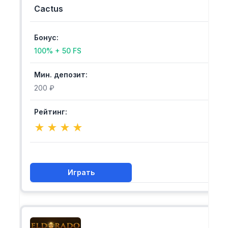
Cactus
100% + 50 FS
200 ₽
★
★
★
★
Играть