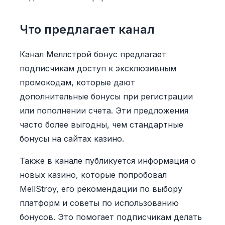
Что предлагает канал
Канал Меллстрой бонус предлагает
подписчикам доступ к эксклюзивным
промокодам, которые дают
дополнительные бонусы при регистрации
или пополнении счета. Эти предложения
часто более выгодны, чем стандартные
бонусы на сайтах казино.
Также в канале публикуется информация о
новых казино, которые попробовал
MellStroy, его рекомендации по выбору
платформ и советы по использованию
бонусов. Это помогает подписчикам делать