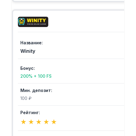
Winity
200% + 100 FS
100 ₽
★
★
★
★
★