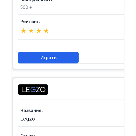
500 ₽
★
★
★
★
Играть
Legzo