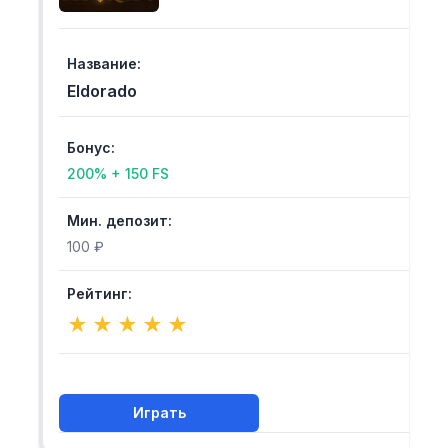
Eldorado
200% + 150 FS
100 ₽
★
★
★
★
★
Играть